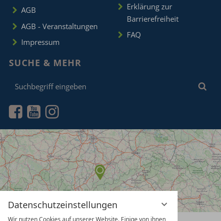
Erklärung zur
AGB
Barrierefreiheit
AGB - Veranstaltungen
FAQ
Impressum
SUCHE & MEHR
Suchbegriff
Suc
eingeben
Datenschutzeinstellungen
Wir nutzen Cookies auf unserer Website. Einige von ihnen