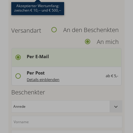
Akzeptierter Wertumfang:
zwischen € 10,-- und € 500,--
An den Beschenkten
Versandart
An mich
Per E-Mail
Per Post
ab € 5,-
Deutschland: € 5,-
Details einblenden
Beschenkter