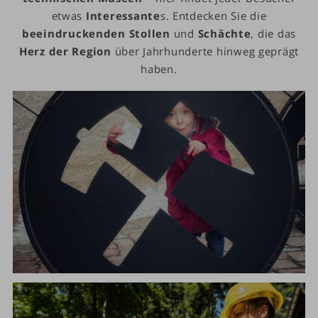
etwas
Interessante
s. Entdecken Sie die
beeindruckenden
Stollen
und
Schächte
, die das
Herz der Region
über Jahrhunderte hinweg geprägt
haben.