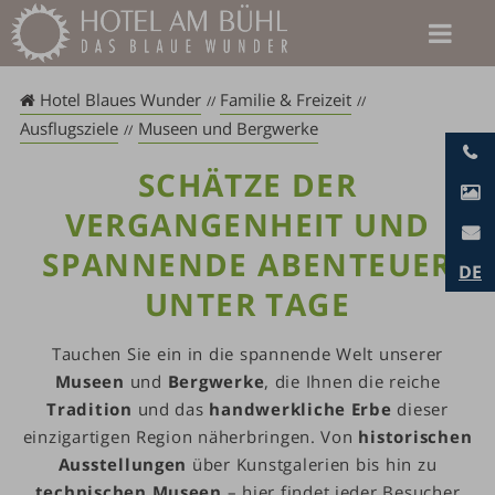
Zum
Inhalt
springen
Hotel Blaues Wunder
Familie & Freizeit
Ausflugsziele
Museen und Bergwerke
SCHÄTZE DER
VERGANGENHEIT UND
SPANNENDE ABENTEUER
DE
UNTER TAGE
Tauchen Sie ein in die spannende Welt unserer
Museen
und
Bergwerke
, die Ihnen die reiche
Tradition
und das
handwerkliche Erbe
dieser
einzigartigen Region näherbringen. Von
historischen
Ausstellungen
über Kunstgalerien bis hin zu
technischen Museen
– hier findet jeder Besucher