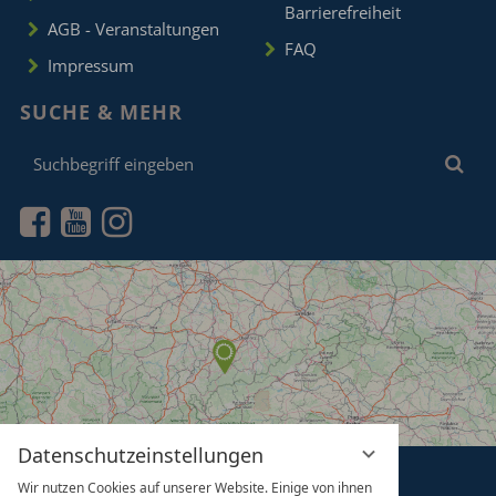
Barrierefreiheit
AGB - Veranstaltungen
FAQ
Impressum
SUCHE & MEHR
Suchbegriff
Suc
eingeben
Datenschutzeinstellungen
Wir nutzen Cookies auf unserer Website. Einige von ihnen