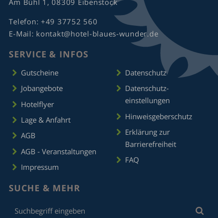
Am Bühl 1, 08309 Eibenstock
Telefon:
+49 37752 560
E-Mail:
kontakt@hotel-blaues-wunder.de
SERVICE & INFOS
Gutscheine
Datenschutz
Jobangebote
Datenschutz­
einstellungen
Hotelflyer
Hinweisgeberschutz
Lage & Anfahrt
Erklärung zur
AGB
Barrierefreiheit
AGB - Veranstaltungen
FAQ
Impressum
SUCHE & MEHR
Suchbegriff
Suc
eingeben